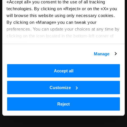
«Accept all» you consent to the use of all tracking
technologies. By clicking on «Reject» or on the «X» you
Ci dispiace, non riceviamo più
will browse this website using only necessary cookies.
candidature per questa posizione
By clicking on «Manage» you can tweak your
preferences. You can update your choices at any time by
o sei atterrato qui tramite un link
clicking on the icon located in the bottom-left corner of
datato. Torna a tutte le posizioni
the screen.
per continuare con la tua ricerca.
Manage
Scopri tutte le posizioni aperte
Accept all
Customize
Reject