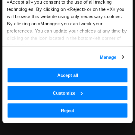
«Accept all» you consent to the use of all tracking
technologies. By clicking on «Reject» or on the «X» you
Ci dispiace, non riceviamo più
will browse this website using only necessary cookies.
candidature per questa posizione
By clicking on «Manage» you can tweak your
preferences. You can update your choices at any time by
o sei atterrato qui tramite un link
clicking on the icon located in the bottom-left corner of
datato. Torna a tutte le posizioni
the screen.
per continuare con la tua ricerca.
Manage
Scopri tutte le posizioni aperte
Accept all
Customize
Reject