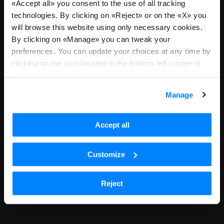
«Accept all» you consent to the use of all tracking
Manager
technologies. By clicking on «Reject» or on the «X» you
will browse this website using only necessary cookies.
Ci dispiace, non riceviamo più
By clicking on «Manage» you can tweak your
candidature per questa posizione
preferences. You can update your choices at any time by
clicking on the icon located in the bottom-left corner of
o sei atterrato qui tramite un link
the screen.
datato. Torna a tutte le posizioni
Manage
per continuare con la tua ricerca.
Accept all
Scopri tutte le posizioni aperte
Customize
Reject