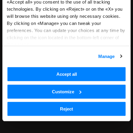
«Accept all» you consent to the use of all tracking
technologies. By clicking on «Reject» or on the «X» you
Ci dispiace, non riceviamo più
will browse this website using only necessary cookies.
candidature per questa posizione
By clicking on «Manage» you can tweak your
preferences. You can update your choices at any time by
o sei atterrato qui tramite un link
clicking on the icon located in the bottom-left corner of
datato. Torna a tutte le posizioni
the screen.
per continuare con la tua ricerca.
Manage
Scopri tutte le posizioni aperte
Accept all
Customize
Reject