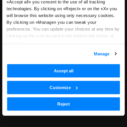
«Accept all» you consent to the use of all tracking
technologies. By clicking on «Reject» or on the «X» you
Ci dispiace, non riceviamo più
will browse this website using only necessary cookies.
candidature per questa posizione
By clicking on «Manage» you can tweak your
preferences. You can update your choices at any time by
o sei atterrato qui tramite un link
clicking on the icon located in the bottom-left corner of
datato. Torna a tutte le posizioni
the screen.
per continuare con la tua ricerca.
Manage
Scopri tutte le posizioni aperte
Accept all
Customize
Reject