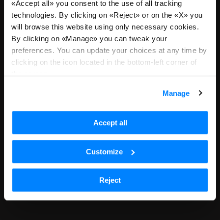
«Accept all» you consent to the use of all tracking
technologies. By clicking on «Reject» or on the «X» you
Ci dispiace, non riceviamo più
will browse this website using only necessary cookies.
candidature per questa posizione
By clicking on «Manage» you can tweak your
preferences. You can update your choices at any time by
o sei atterrato qui tramite un link
clicking on the icon located in the bottom-left corner of
datato. Torna a tutte le posizioni
the screen.
per continuare con la tua ricerca.
Manage
Scopri tutte le posizioni aperte
Accept all
Customize
Reject