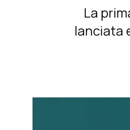
ho.Mobile
Come conquistar
telefonica.