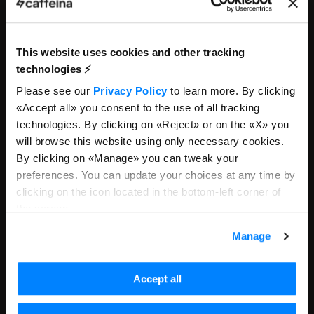
Paid Media Consultant
SEDE
/
MILANO
PARMA
This website uses cookies and other tracking
In Caffeina stiamo cercando una
technologies ⚡️
Please see our
Privacy Policy
to learn more. By clicking
figura di Paid Media Consultant
«Accept all» you consent to the use of all tracking
con una forte esperienza in
technologies. By clicking on «Reject» or on the «X» you
will browse this website using only necessary cookies.
campagne digitali a performance,
By clicking on «Manage» you can tweak your
in particolare su Google Ads e
preferences. You can update your choices at any time by
clicking on the icon located in the bottom-left corner of
Meta Ads. La persona ideale è
the screen.
autonoma nella gestione delle
Manage
campagne, capace di relazionarsi
con il cliente, orientata al
Accept all
risultato, proattiva e aggiornata